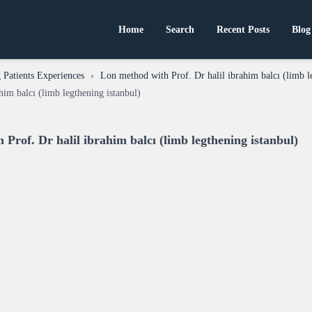
Home
Search
Recent Posts
Blog
Patients Experiences
›
Lon method with Prof. Dr halil ibrahim balcı (limb l
him balcı (limb legthening istanbul)
Prof. Dr halil ibrahim balcı (limb legthening istanbul)