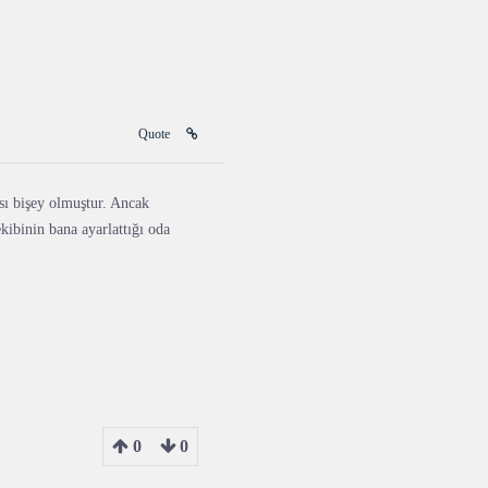
Quote
ı bişey olmuştur. Ancak
kibinin bana ayarlattığı oda
0
0