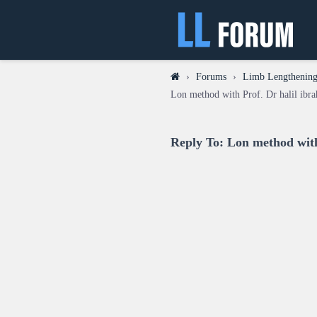
›
Forums
›
Limb Lengthening 
Lon method with Prof. Dr halil ibra
Reply To: Lon method with 