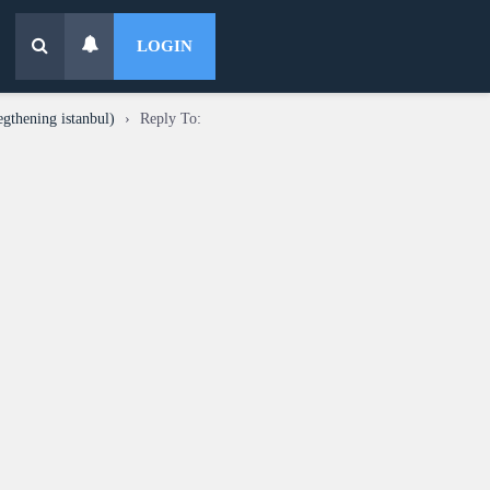
LOGIN
egthening istanbul)
›
Reply To: