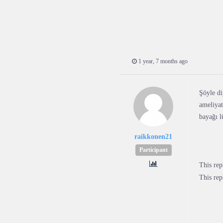
1 year, 7 months ago
Şöyle di
ameliyat
bayağı l
raikkonen21
Participant
This re
This re