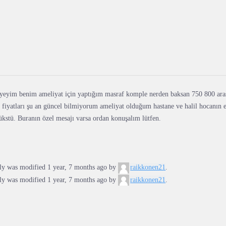
yeyim benim ameliyat için yaptığım masraf komple nerden baksan 750 800 aras
 fiyatları şu an güncel bilmiyorum ameliyat olduğum hastane ve halil hocanın e
ükstü. Buranın özel mesajı varsa ordan konuşalım lütfen.
ply was modified 1 year, 7 months ago by
raikkonen21
.
ply was modified 1 year, 7 months ago by
raikkonen21
.